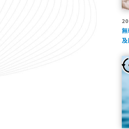
20
無
及