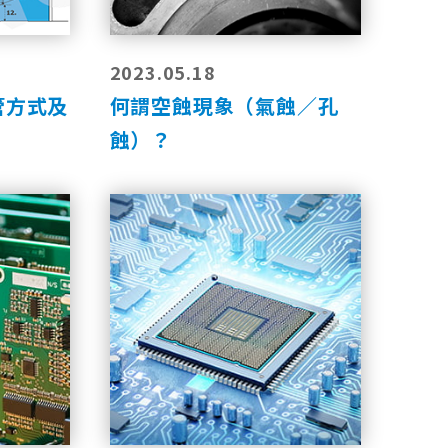
2023.05.18
管方式及
何謂空蝕現象（氣蝕／孔
蝕）？