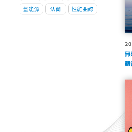
氫能源
法蘭
性能曲線
20
無
離