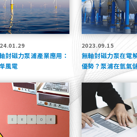
24.01.29
2023.09.15
軸封磁力泵浦產業應用：
無軸封磁力泵在電
岸風電
優勢？泵浦在氫氣
應用？