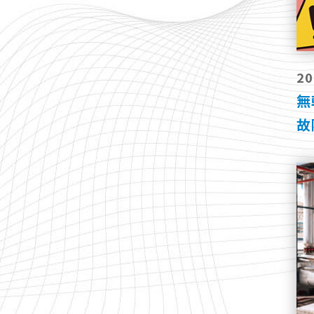
20
無
故