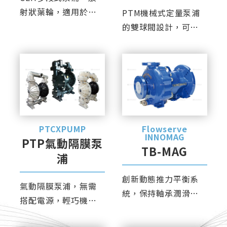
射狀葉輪，適用於倒
PTM機械式定量泵浦
抽或卸料，亦可處理
的雙球閥設計，可精
高達50%的氣液混合
準計量。PVC與PVDF
液體。
泵浦頭皆一體成形，
耐壓強度高。
PTCXPUMP
Flowserve
INNOMAG
PTP氣動隔膜泵
TB-MAG
浦
創新動態推力平衡系
氣動隔膜泵浦，無需
統，保持軸承潤滑區
搭配電源，輕巧機身
域與足夠的壓力，避
可隨時隨地移動，具
免氣蝕。