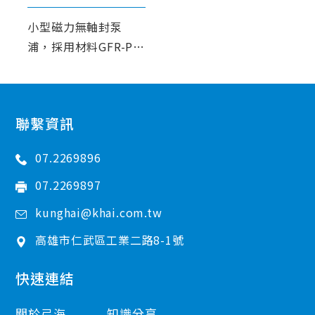
小型磁力無軸封泵
浦，採用材料GFR-PP
或CFR-ETFE，優越的
耐腐蝕能力。
聯繫資訊
07.2269896
07.2269897
kunghai@khai.com.tw
高雄市
仁武區
工業二路8-1號
快速連結
關於弓海
知識分享