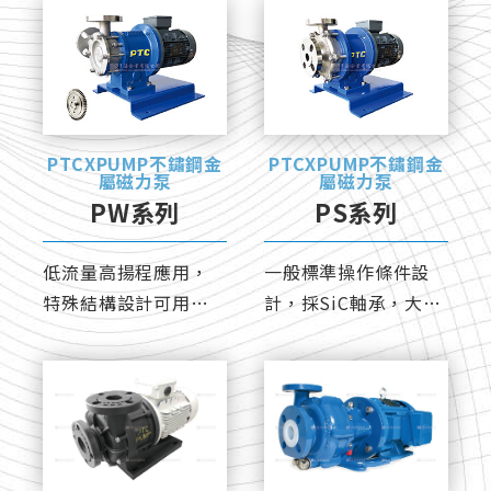
防爆功能。
PTCXPUMP不鏽鋼金
PTCXPUMP不鏽鋼金
屬磁力泵
屬磁力泵
PW系列
PS系列
低流量高揚程應用，
一般標準操作條件設
特殊結構設計可用於
計，採SiC軸承，大幅
小流量及逆向運行。
減少磨損、延長使用
壽命。