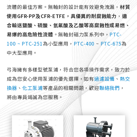
流體的最佳方案。無軸封的設計能有效避免洩漏，
材質
使用GFR-PP及CFR-ETFE，具優異的耐腐蝕能力
，
適
合輸送鹽酸、硫酸、氫氟酸及乙酸等高腐蝕性或易燃、
易爆的高危險性流體
。無軸封磁力泵系列中，
PTC-
100 ~ PTC-251
為小型應用，
PTC-400
~
PTC-675
為
中大型應用。
弓海擁有多樣型號泵浦，符合您各項操作需求，致力於
成為您安心使用泵浦的優先選擇，如有
過濾設備
、
熱交
換器
、
化工泵浦
等產品的相關問題，歡迎
聯絡我們
，
將由專員竭誠為您服務。