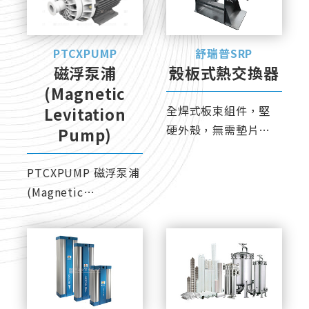
PTCXPUMP
舒瑞普SRP
磁浮泵浦
殼板式熱交換器
(Magnetic
全焊式板束組件，堅
Levitation
硬外殼，無需墊片。
Pump)
獨特流道設計，具自
清功能，耐長時間運
PTCXPUMP 磁浮泵浦
轉。
(Magnetic
Levitation Pump) 採
用一體化磁浮設計，
免除傳動軸與機械軸
封，實現真正的零接
觸運轉。