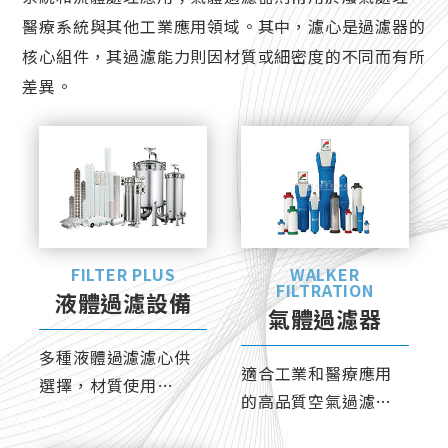
過濾設備
醫療系統與其他工業應用領域。其中，濾心是過濾器的
液體過濾設備
核心組件，其過濾能力則因材質或細密度的不同而有所
差異。
氣體過濾設備
維修服務
FILTER PLUS
WALKER
FILTRATION
液體過濾設備
氣體過濾器
多種液體過濾濾心供
適合工業和醫療應用
選擇，材質使用
的高品質空氣過濾
SUS316、PP、
器，各式工業用途中
PTFE、PVDF等。