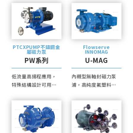
壽命。
PTCXPUMP不鏽鋼金
Flowserve
屬磁力泵
INNOMAG
PW系列
U-MAG
低流量高揚程應用，
內襯型無軸封磁力泵
特殊結構設計可用於
浦，高純度氟塑料材
小流量及逆向運行。
質，具有良好的耐化
學腐蝕性。