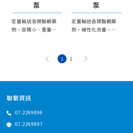
泵
泵
定量輸送各類酸鹼藥
定量輸送各類酸鹼藥
劑，容積小、重量
劑，線性化流量，在
輕、堅固耐用，適合
操作中或停機時不需
室內外配置。
再調整，永遠保持最
佳運作。
1
2
聯繫資訊
07.2269896
07.2269897