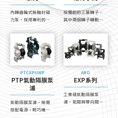
內轉齒輪式無軸封磁
採獨創的三葉轉子，
力泵，採用專利的
其中兩個轉子轉動時
Taocloid 齒輪
無互相接觸，維持流
體平穩地流動。
PTCXPUMP
ARO
PTP氣動隔膜泵
EXP系列
浦
工業級氣動隔膜泵
浦，氣閥與導向閥專
氣動隔膜泵浦，無需
利設計，小震動、無
搭配電源，輕巧機身
需潤滑油。
可隨時隨地移動，具