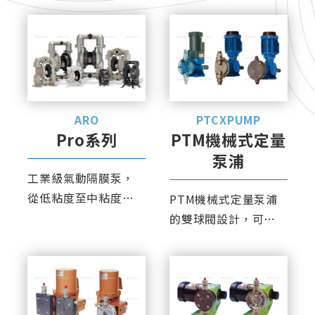
防爆功能。
ARO
PTCXPUMP
Pro系列
PTM機械式定量
泵浦
工業級氣動隔膜泵，
從低粘度至中粘度腐
PTM機械式定量泵浦
蝕性流體，以及含雜
的雙球閥設計，可精
質流體皆可輸送。
準計量。PVC與PVDF
泵浦頭皆一體成形，
耐壓強度高。