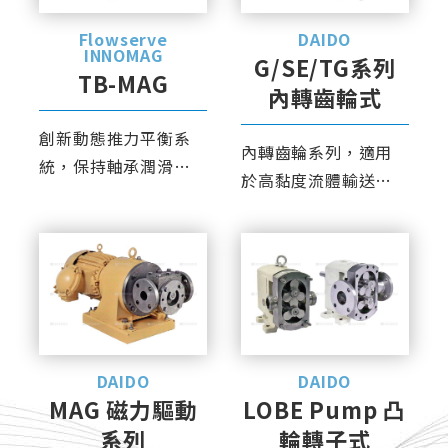
Flowserve
DAIDO
INNOMAG
G/SE/TG系列
TB-MAG
內轉齒輪式
創新動態推力平衡系
內轉齒輪系列，適用
統，保持軸承潤滑區
於高黏度流體輸送。
域與足夠的壓力，避
獨創專利Taocloid齒
免氣蝕。
輪，低噪音、少震
動、高效率。
DAIDO
DAIDO
MAG 磁力驅動
LOBE Pump 凸
系列
輪轉子式