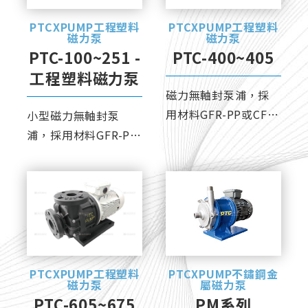
齒輪式泵
PTCXPUMP工程塑料
PTCXPUMP工程塑料
氣動隔膜泵
磁力泵
磁力泵
PTC-100~251 -
PTC-400~405
定量泵
工程塑料磁力泵
多段式泵浦
磁力無軸封泵浦，採
用材料GFR-PP或CFR-
小型磁力無軸封泵
熱交換器
ETFE，優越的耐腐蝕
浦，採用材料GFR-PP
過濾設備
能力。
或CFR-ETFE，優越的
耐腐蝕能力。
維修服務
PTCXPUMP工程塑料
PTCXPUMP不鏽鋼金
磁力泵
屬磁力泵
PTC-605~675
PM系列