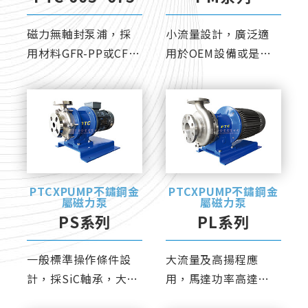
磁力無軸封泵浦，採
小流量設計，廣泛適
用材料GFR-PP或CFR-
用於OEM設備或是小
ETFE，耐腐蝕能力優
型實驗室。
異。
PTCXPUMP不鏽鋼金
PTCXPUMP不鏽鋼金
屬磁力泵
屬磁力泵
PS系列
PL系列
一般標準操作條件設
大流量及高揚程應
計，採SiC軸承，大幅
用，馬達功率高達
減少磨損、延長使用
18.5kw (25Hp)。