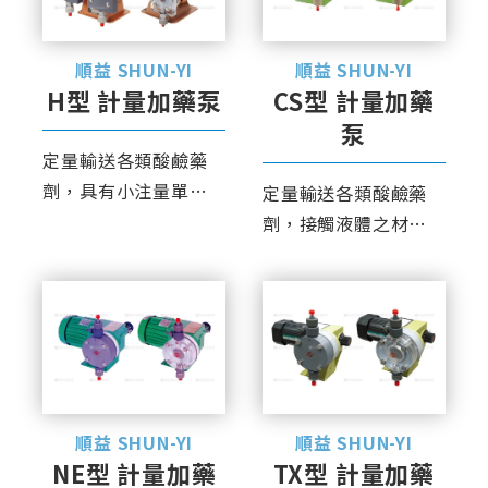
順益 SHUN-YI
順益 SHUN-YI
H型 計量加藥泵
CS型 計量加藥
泵
定量輸送各類酸鹼藥
劑，具有小注量單頭
定量輸送各類酸鹼藥
及大注量雙頭機型，
劑，接觸液體之材料
精準度高、範圍廣
材質，除標準品外可
泛。
依需求特別訂製。
順益 SHUN-YI
順益 SHUN-YI
NE型 計量加藥
TX型 計量加藥