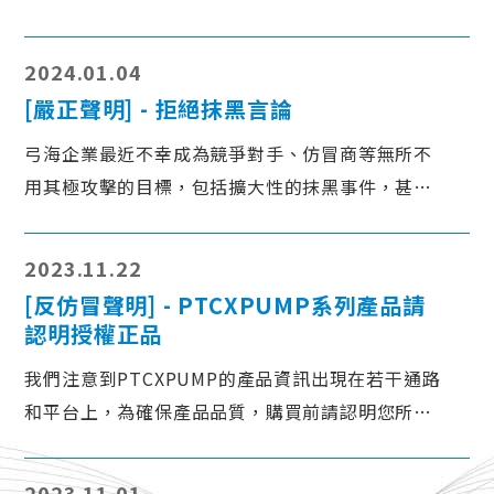
I2018。 弓海將展現我們最新的技術與產品，特別
針對精密製程最講求的潔淨度，提供最安心的保
2024.01.04
障。
[嚴正聲明] - 拒絕抹黑言論
弓海企業最近不幸成為競爭對手、仿冒商等無所不
用其極攻擊的目標，包括擴大性的抹黑事件，甚至
涉及向我司人員散播不實信息的黑函，對於遭受不
名譽的指控我們深感痛心。為打擊有心人士，以及
2023.11.22
那些散布謠言、抹黑的行為，我們在此嚴正聲明，
[反仿冒聲明] - PTCXPUMP系列產品請
我們拒絕並譴責任何抹黑造謠弓海企業的言論。
認明授權正品
我們注意到PTCXPUMP的產品資訊出現在若干通路
和平台上，為確保產品品質，購買前請認明您所選
擇的是經過弓海企業授權的合法廠家，俾免權益受
損。如有任何產品疑問歡迎隨時向我們查詢，我們
2023.11.01